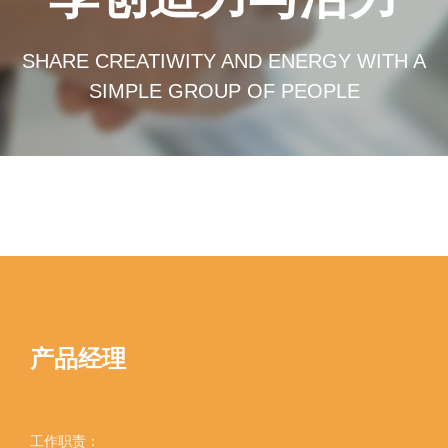
SHARE CREATIWITY AND ENERGY WITH A
SIMPLE GROUP OF PEOPLE
产品经理
工作职责：